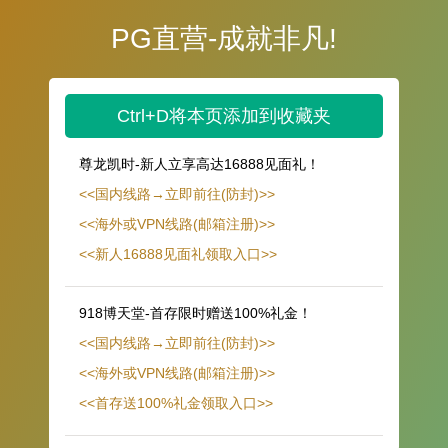
PG直营-成就非凡!
Ctrl+D将本页添加到收藏夹
尊龙凯时-新人立享高达16888见面礼！
<<国内线路→立即前往(防封)>>
<<海外或VPN线路(邮箱注册)>>
<<新人16888见面礼领取入口>>
918博天堂-首存限时赠送100%礼金！
<<国内线路→立即前往(防封)>>
<<海外或VPN线路(邮箱注册)>>
<<首存送100%礼金领取入口>>